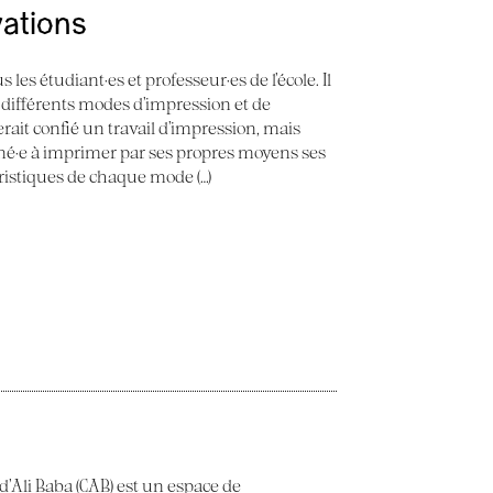
vations
 les étudiant·es et professeur·es de l’école. Il
 différents modes d’impression et de
erait confié un travail d’impression, mais
ené·e à imprimer par ses propres moyens ses
éristiques de chaque mode (…)
 d’Ali Baba (CAB) est un espace de