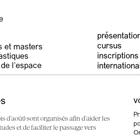
e
présentatio
cursus
s et masters
inscriptions
lastiques
 de l'espace
internationa
es
v
Pr
s d’août) sont organisés afin d’aider les
po
udes et de faciliter le passage vers
Or