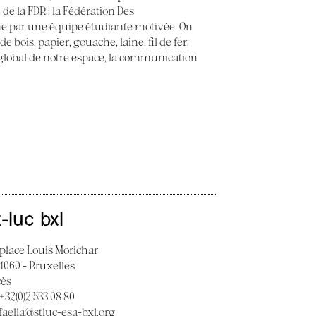
 de la FDR : la Fédération Des
e par une équipe étudiante motivée. On
 bois, papier, gouache, laine, fil de fer,
t global de notre espace, la communication
t-luc bxl
 place Louis Morichar
 1060 - Bruxelles
cès
 +32(0)2 533 08 80
faella@stluc-esa-bxl.org