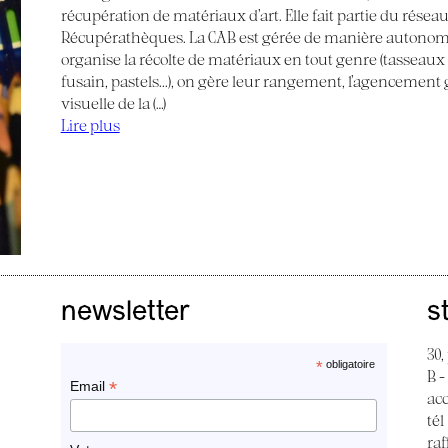
récupération de matériaux d’art. Elle fait partie du réseau
Récupérathèques. La CAB est gérée de manière autonom
organise la récolte de matériaux en tout genre (tasseaux de
fusain, pastels...), on gère leur rangement, l’agencemen
visuelle de la (…)
Lire plus
newsletter
s
30,
*
obligatoire
B -
*
Email
ac
tél
raf