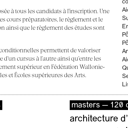
co
Ai
e à tous les candidats à l’inscription. Une
S
 cours préparatoires, le règlement et le
En
on ainsi que le règlement des études sont
Pô
Pô
onditionnelles permettent de valoriser
A
 d’un cursus à l’autre ainsi qu’entre les
Ai
gnement supérieur en Fédération Wallonie-
Qu
les et Écoles supérieures des Arts.
Se
Li
s
masters — 120 c
architecture d’