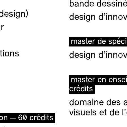
bande dessiné
(design)
design d'innov
ur
master de spéci
tions
design d'innov
master en ense
crédits
domaine des ar
visuels et de 
ion — 60 crédits