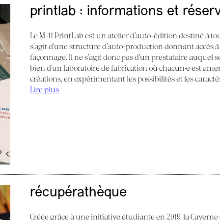
printlab : informations et réser
Le M-11 PrintLab est un atelier d’auto-édition destiné à tous
s’agit d’une structure d’auto-production donnant accès à
façonnage. Il ne s’agit donc pas d’un prestataire auquel s
bien d’un laboratoire de fabrication où chacun·e est am
créations, en expérimentant les possibilités et les caract
Lire plus
récupérathèque
Créée grâce à une initiative étudiante en 2019, la Caverne