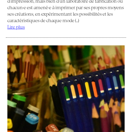
d’impression, mais bien d’un laboratoire de fabrication où
chacun·e est amené·e à imprimer par ses propres moyens
ses créations, en expérimentant les possibilités et les
le safe pact
caractéristiques de chaque mode (…)
Lire plus
une nouvelle identité