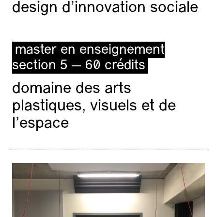
design d'innovation sociale
master en enseignement
section 5 — 60 crédits
domaine des arts
minerval progressif 26-27 - communication de
la fwb
plastiques, visuels et de
l’espace