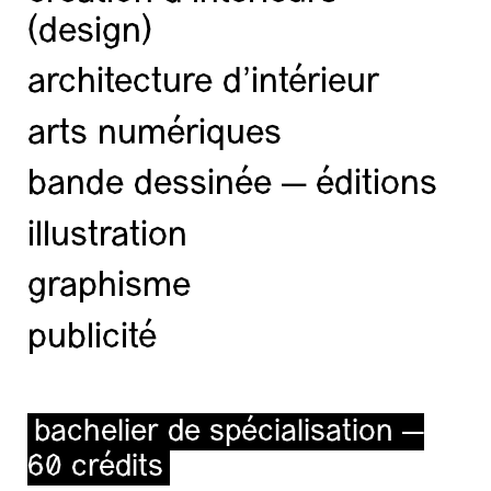
(design)
architecture d’intérieur
… et bravo aux diplômé·es 26 des arts de
l’espace
arts numériques
bande dessinée — éditions
illustration
graphisme
publicité
bachelier de spécialisation —
60 crédits
première expo/ bac 1