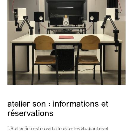
la procure se met en vacances du 10 juillet au
16 août
atelier son : informations et
réservations
me. 8 juillet dernier jour !
L’Atelier Son est ouvert à tous.tes les étudiant.es et