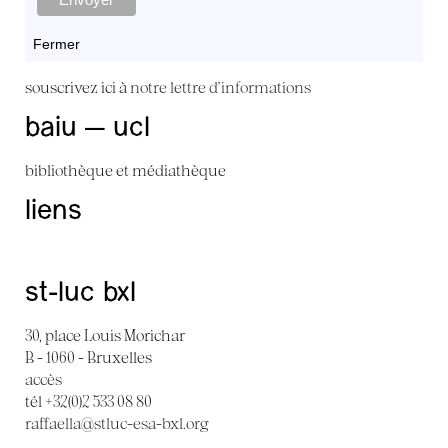
Fermer
souscrivez ici à
notre lettre d'informations
baiu — ucl
bibliothèque et médiathèque
liens
st-luc bxl
30, place Louis Morichar
B - 1060 - Bruxelles
accès
tél +32(0)2 533 08 80
raffaella@stluc-esa-bxl.org