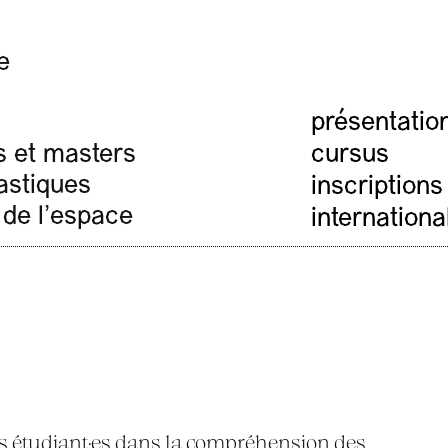
e
présentatio
cursus
s et masters
lastiques
inscriptions
 de l'espace
internationa
 étudiant·es dans la compréhension des