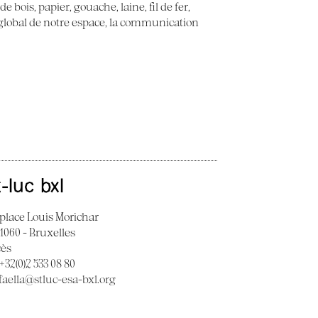
 bois, papier, gouache, laine, fil de fer,
t global de notre espace, la communication
t-luc bxl
 place Louis Morichar
 1060 - Bruxelles
cès
 +32(0)2 533 08 80
faella@stluc-esa-bxl.org