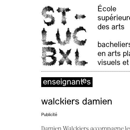
École
supérieur
des arts
bachelier
en arts p
visuels et
enseignant·es
walckiers damien
Publicité
Damien Walckiers accompagne les