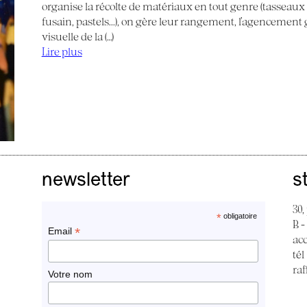
organise la récolte de matériaux en tout genre (tasseaux de
fusain, pastels...), on gère leur rangement, l’agencemen
visuelle de la (…)
Lire plus
newsletter
s
30,
*
obligatoire
B -
*
Email
ac
tél
raf
Votre nom