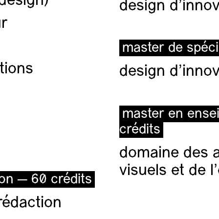
(design)
design d'innov
ur
master de spéci
tions
design d'innov
master en ense
crédits
domaine des ar
visuels et de 
ion — 60 crédits
rédaction