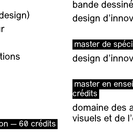
bande dessiné
(design)
design d'innov
ur
master de spéci
tions
design d'innov
master en ense
crédits
domaine des ar
visuels et de 
ion — 60 crédits