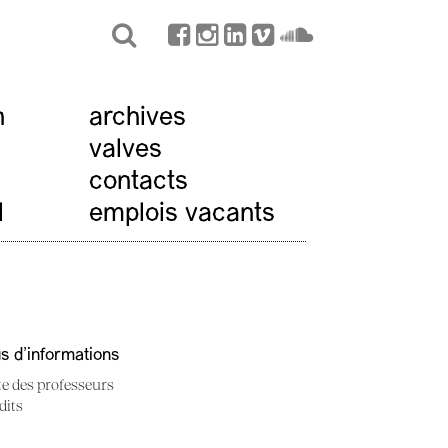
n
archives
valves
contacts
l
emplois vacants
us d'informations
te des professeurs
dits