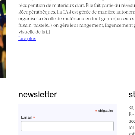
récupération de matériaux d’art. Elle fait partie du réseau
Récupérathèques. La CAB est gérée de manière autonom
organise la récolte de matériaux en tout genre (tasseaux de
fusain, pastels...), on gère leur rangement, l’agencemen
visuelle de la (…)
Lire plus
newsletter
s
30,
*
obligatoire
B -
*
Email
ac
tél
raf