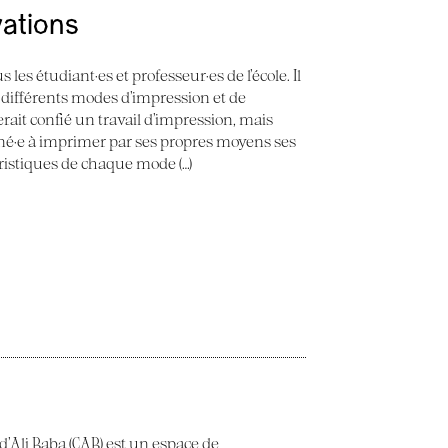
vations
 les étudiant·es et professeur·es de l’école. Il
 différents modes d’impression et de
erait confié un travail d’impression, mais
ené·e à imprimer par ses propres moyens ses
éristiques de chaque mode (…)
 d’Ali Baba (CAB) est un espace de