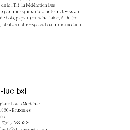
 de la FDR : la Fédération Des
e par une équipe étudiante motivée. On
 bois, papier, gouache, laine, fil de fer,
t global de notre espace, la communication
t-luc bxl
 place Louis Morichar
 1060 - Bruxelles
cès
 +32(0)2 533 08 80
faella@stluc-esa-bxl.org