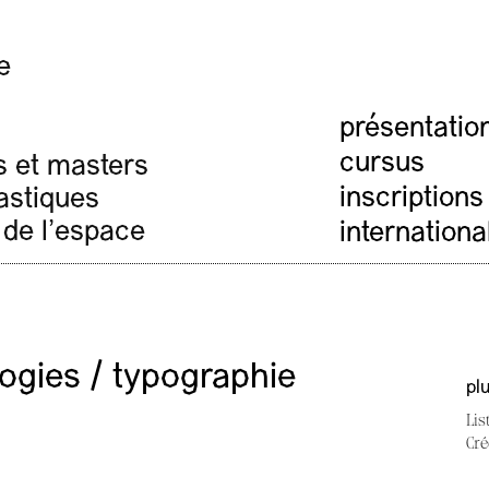
e
présentatio
cursus
s et masters
inscriptions
lastiques
 de l'espace
internationa
ogies / typographie
pl
Lis
Cré