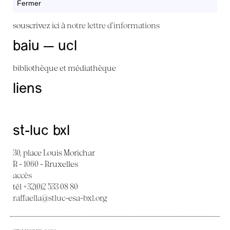
Fermer
souscrivez ici à
notre lettre d'informations
baiu — ucl
bibliothèque et médiathèque
liens
st-luc bxl
30, place Louis Morichar
B - 1060 - Bruxelles
accès
tél +32(0)2 533 08 80
raffaella@stluc-esa-bxl.org