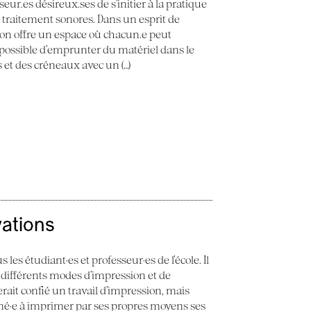
seur.es désireux.ses de s’initier à la pratique
e traitement sonores. Dans un esprit de
 Son offre un espace où chacun.e peut
st possible d’emprunter du matériel dans le
ès et des créneaux avec un (…)
vations
 les étudiant·es et professeur·es de l’école. Il
 différents modes d’impression et de
erait confié un travail d’impression, mais
ené·e à imprimer par ses propres moyens ses