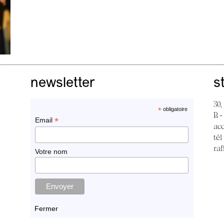
newsletter
s
30,
*
obligatoire
B -
*
Email
ac
tél
raf
Votre nom
Fermer