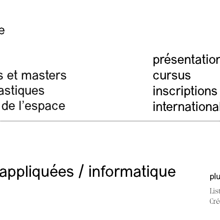
e
présentatio
cursus
s et masters
lastiques
inscriptions
 de l'espace
internationa
appliquées / informatique
pl
Lis
Cré