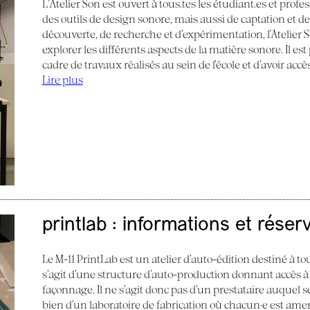
L’Atelier Son est ouvert à tous.tes les étudiant.es et profes
des outils de design sonore, mais aussi de captation et d
découverte, de recherche et d’expérimentation, l’Atelier
explorer les différents aspects de la matière sonore. Il e
cadre de travaux réalisés au sein de l’école et d’avoir acc
Lire plus
printlab : informations et réser
Le M-11 PrintLab est un atelier d’auto-édition destiné à tous
s’agit d’une structure d’auto-production donnant accès à
façonnage. Il ne s’agit donc pas d’un prestataire auquel s
bien d’un laboratoire de fabrication où chacun·e est am