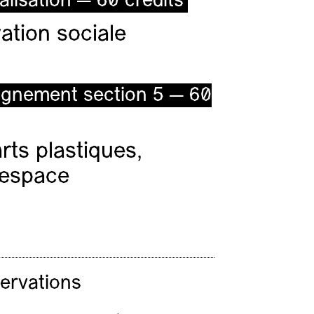
alisation — 60 crédits
ation sociale
ignement section 5 — 60
ts plastiques,
l’espace
servations