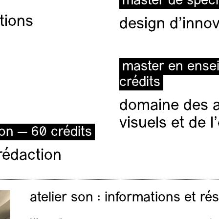
master de spéci
tions
design d'innov
master en ense
crédits
domaine des ar
visuels et de 
ion — 60 crédits
rédaction
atelier son : informations et ré