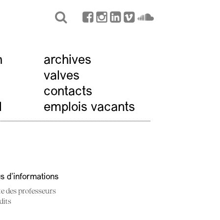
n
archives
valves
contacts
l
emplois vacants
us d'informations
te des professeurs
dits