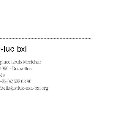
t-luc bxl
 place Louis Morichar
 1060 - Bruxelles
cès
 +32(0)2 533 08 80
faella@stluc-esa-bxl.org