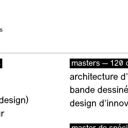
s
s
masters — 120 c
architecture d’
bande dessiné
(design)
design d'innov
ur