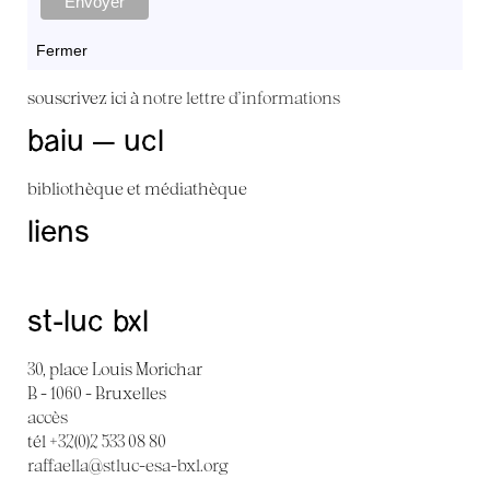
Fermer
souscrivez ici à
notre lettre d'informations
baiu — ucl
bibliothèque et médiathèque
liens
st-luc bxl
30, place Louis Morichar
B - 1060 - Bruxelles
accès
tél +32(0)2 533 08 80
raffaella@stluc-esa-bxl.org