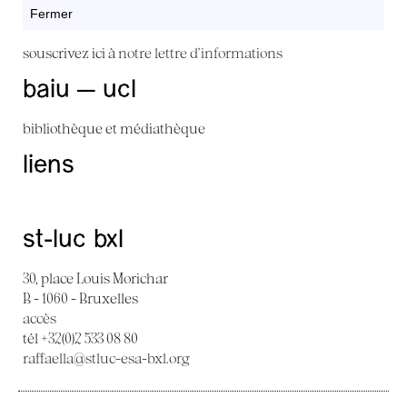
Fermer
souscrivez ici à
notre lettre d'informations
baiu — ucl
bibliothèque et médiathèque
liens
st-luc bxl
30, place Louis Morichar
B - 1060 - Bruxelles
accès
tél +32(0)2 533 08 80
raffaella@stluc-esa-bxl.org