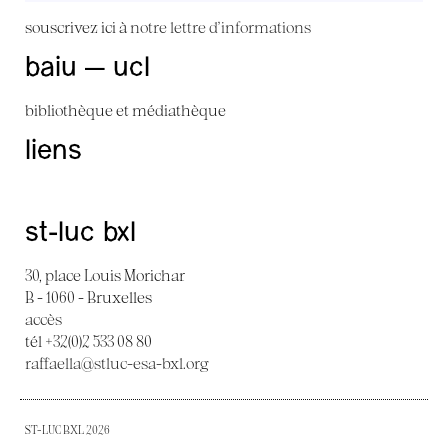
souscrivez ici à
notre lettre d'informations
baiu — ucl
bibliothèque et médiathèque
liens
st-luc bxl
30, place Louis Morichar
B - 1060 - Bruxelles
accès
tél +32(0)2 533 08 80
raffaella@stluc-esa-bxl.org
ST-LUC BXL 2026