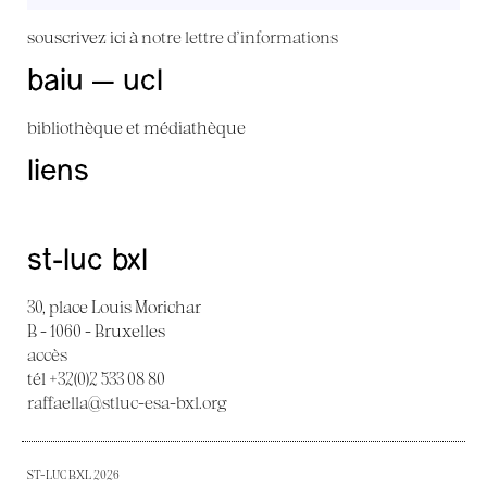
souscrivez ici à
notre lettre d'informations
baiu — ucl
bibliothèque et médiathèque
liens
st-luc bxl
30, place Louis Morichar
B - 1060 - Bruxelles
accès
tél +32(0)2 533 08 80
raffaella@stluc-esa-bxl.org
ST-LUC BXL 2026