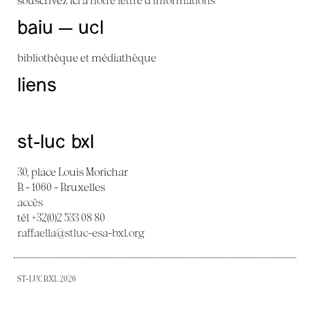
baiu — ucl
bibliothèque et médiathèque
liens
st-luc bxl
30, place Louis Morichar
B - 1060 - Bruxelles
accès
tél +32(0)2 533 08 80
raffaella@stluc-esa-bxl.org
ST-LUC BXL 2026