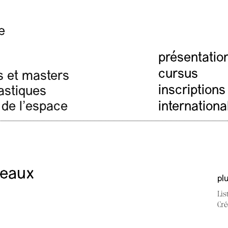
e
présentatio
cursus
s et masters
inscriptions
lastiques
 de l'espace
internationa
seaux
pl
Lis
Cré