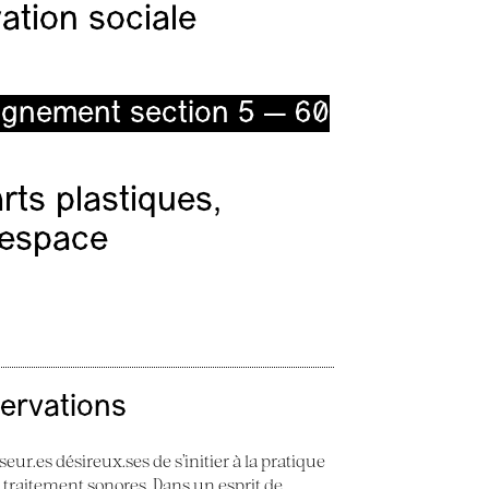
ation sociale
ignement section 5 — 60
ts plastiques,
l’espace
servations
seur.es désireux.ses de s’initier à la pratique
e traitement sonores. Dans un esprit de