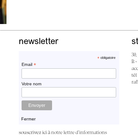
newsletter
s
30,
*
obligatoire
B -
*
Email
ac
tél
raf
Votre nom
Fermer
souscrivez ici à
notre lettre d'informations