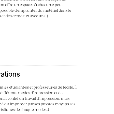
 Son offre un espace où chacun.e peut
st possible d’emprunter du matériel dans le
ès et des créneaux avec un (…)
vations
 les étudiant·es et professeur·es de l’école. Il
 différents modes d’impression et de
erait confié un travail d’impression, mais
ené·e à imprimer par ses propres moyens ses
éristiques de chaque mode (…)