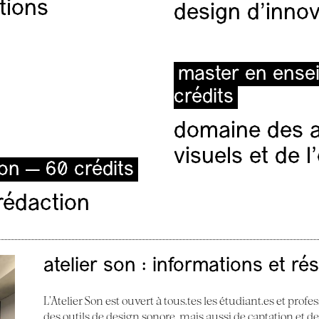
tions
design d'innov
master en ense
crédits
domaine des ar
visuels et de 
ion — 60 crédits
rédaction
atelier son : informations et ré
L’Atelier Son est ouvert à tous.tes les étudiant.es et profes
des outils de design sonore, mais aussi de captation et d