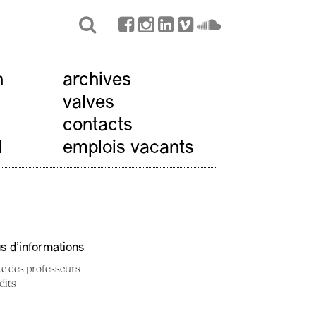
n
archives
valves
contacts
l
emplois vacants
us d'informations
te des professeurs
dits