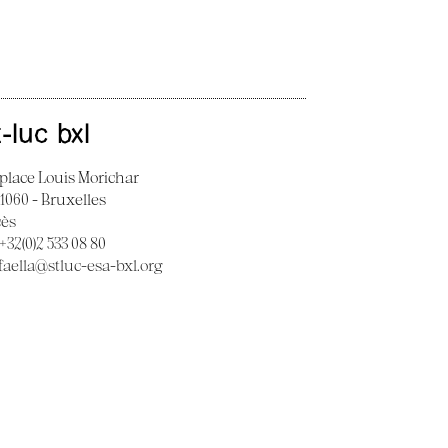
t-luc bxl
 place Louis Morichar
 1060 - Bruxelles
cès
 +32(0)2 533 08 80
faella@stluc-esa-bxl.org