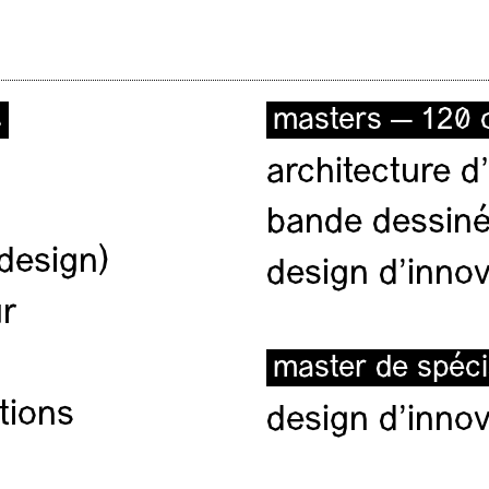
s
masters — 120 c
architecture d’
bande dessiné
(design)
design d'innov
ur
master de spéci
tions
design d'innov