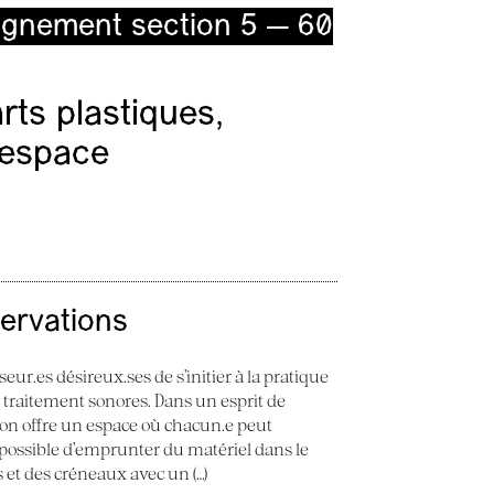
ignement section 5 — 60
ts plastiques,
l’espace
servations
seur.es désireux.ses de s’initier à la pratique
e traitement sonores. Dans un esprit de
 Son offre un espace où chacun.e peut
st possible d’emprunter du matériel dans le
ès et des créneaux avec un (…)