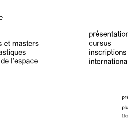
e
présentatio
cursus
s et masters
lastiques
inscriptions
 de l'espace
internationa
pr
pl
Lie