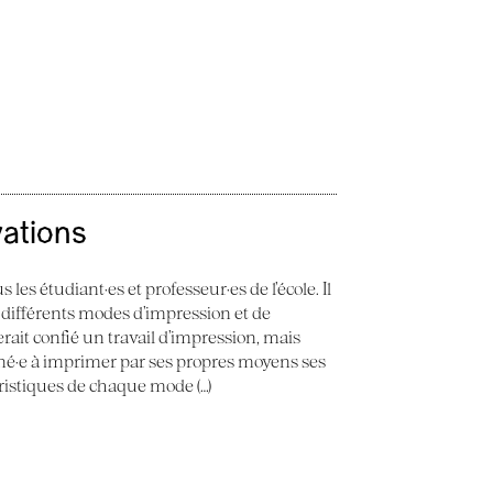
vations
 les étudiant·es et professeur·es de l’école. Il
 différents modes d’impression et de
erait confié un travail d’impression, mais
ené·e à imprimer par ses propres moyens ses
éristiques de chaque mode (…)