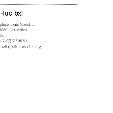
t-luc bxl
 place Louis Morichar
 1060 - Bruxelles
cès
 +32(0)2 533 08 80
faella@stluc-esa-bxl.org