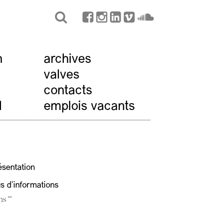
n
archives
valves
contacts
l
emplois vacants
ésentation
us d'informations
ns ""