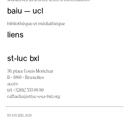
baiu — ucl
bibliothèque et médiathèque
liens
st-luc bxl
30, place Louis Morichar
B - 1060 - Bruxelles
accès
tél +32(0)2 533 08 80
raffaella@stluc-esa-bxl.org
ST-LUC BXL 2026