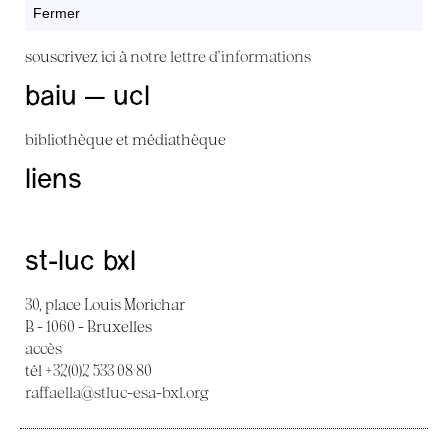
Fermer
souscrivez ici à
notre lettre d'informations
baiu — ucl
bibliothèque et médiathèque
liens
st-luc bxl
30, place Louis Morichar
B - 1060 - Bruxelles
accès
tél +32(0)2 533 08 80
raffaella@stluc-esa-bxl.org