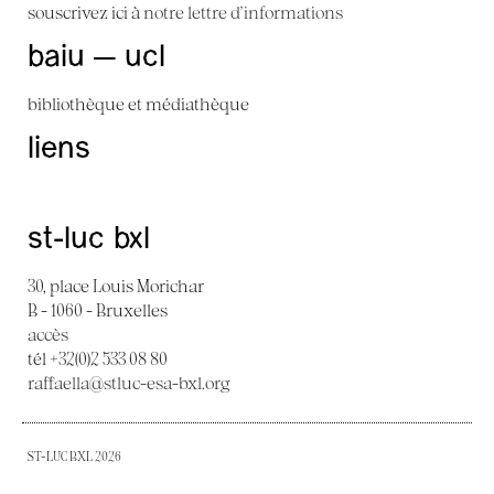
souscrivez ici à
notre lettre d'informations
baiu — ucl
bibliothèque et médiathèque
liens
st-luc bxl
30, place Louis Morichar
B - 1060 - Bruxelles
accès
tél +32(0)2 533 08 80
raffaella@stluc-esa-bxl.org
ST-LUC BXL 2026