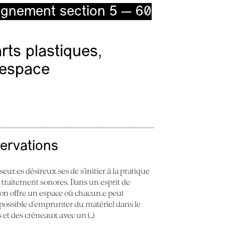
ignement section 5 — 60
ts plastiques,
l’espace
servations
seur.es désireux.ses de s’initier à la pratique
e traitement sonores. Dans un esprit de
 Son offre un espace où chacun.e peut
st possible d’emprunter du matériel dans le
ès et des créneaux avec un (…)