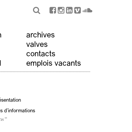
n
archives
valves
contacts
l
emplois vacants
ésentation
us d'informations
ns ""