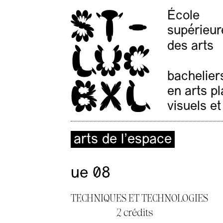
École
supérieur
des arts
bachelier
en arts p
visuels et
arts de l’espace
ue 08
TECHNIQUES ET TECHNOLOGIES
2 crédits