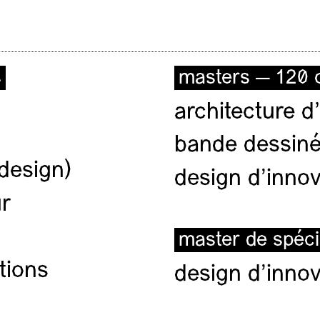
s
masters — 120 c
architecture d’
bande dessiné
(design)
design d'innov
ur
master de spéci
tions
design d'innov