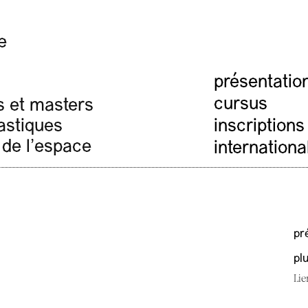
e
présentatio
cursus
s et masters
inscriptions
lastiques
 de l'espace
internationa
pr
pl
Lie