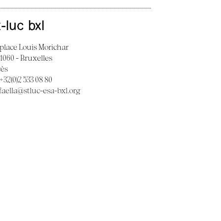
t-luc bxl
 place Louis Morichar
 1060 - Bruxelles
cès
 +32(0)2 533 08 80
faella@stluc-esa-bxl.org