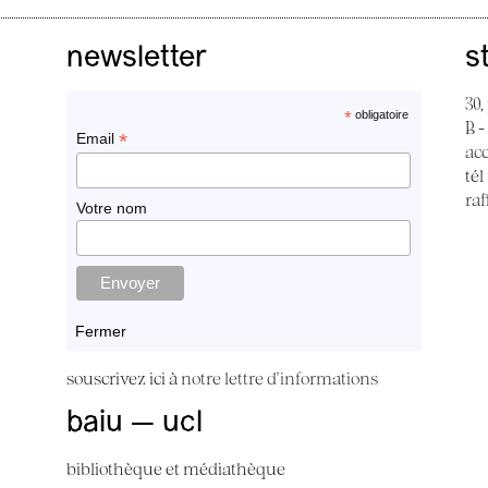
newsletter
s
30,
*
obligatoire
B -
*
Email
ac
tél
raf
Votre nom
Fermer
souscrivez ici à
notre lettre d'informations
baiu — ucl
bibliothèque et médiathèque