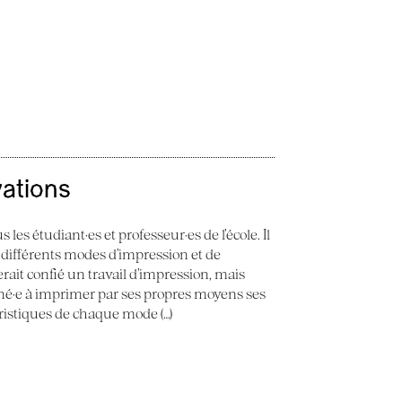
vations
 les étudiant·es et professeur·es de l’école. Il
 différents modes d’impression et de
erait confié un travail d’impression, mais
ené·e à imprimer par ses propres moyens ses
éristiques de chaque mode (…)