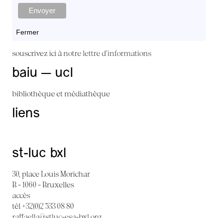
Fermer
souscrivez ici à
notre lettre d'informations
baiu — ucl
bibliothèque et médiathèque
liens
st-luc bxl
30, place Louis Morichar
B - 1060 - Bruxelles
accès
tél +32(0)2 533 08 80
raffaella@stluc-esa-bxl.org