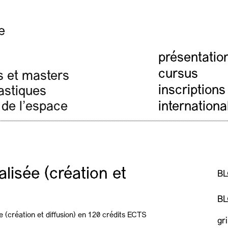
e
présentatio
cursus
s et masters
inscriptions
lastiques
 de l'espace
internationa
alisée (création et
B
B
e (création et diffusion) en 120 crédits ECTS
gr