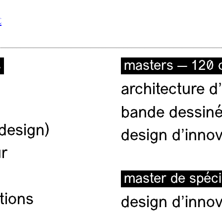
t
s
masters — 120 c
architecture d’
bande dessiné
(design)
design d'innov
ur
master de spéci
tions
design d'innov