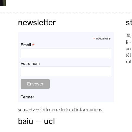
newsletter
s
30,
*
obligatoire
B -
*
Email
ac
tél
raf
Votre nom
Fermer
souscrivez ici à
notre lettre d'informations
baiu — ucl