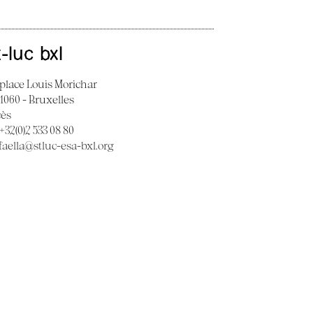
t-luc bxl
 place Louis Morichar
 1060 - Bruxelles
cès
 +32(0)2 533 08 80
faella@stluc-esa-bxl.org