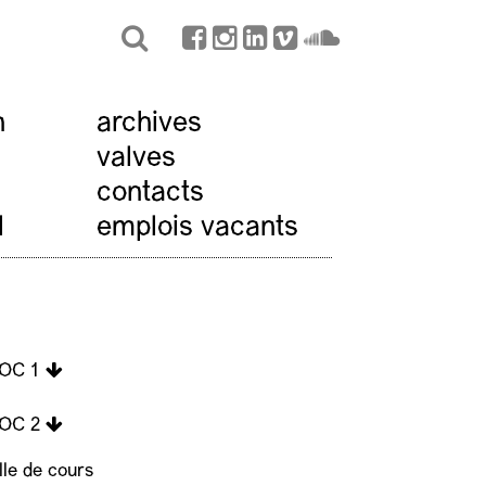
n
archives
valves
contacts
l
emplois vacants
LOC 1
LOC 2
ille de cours