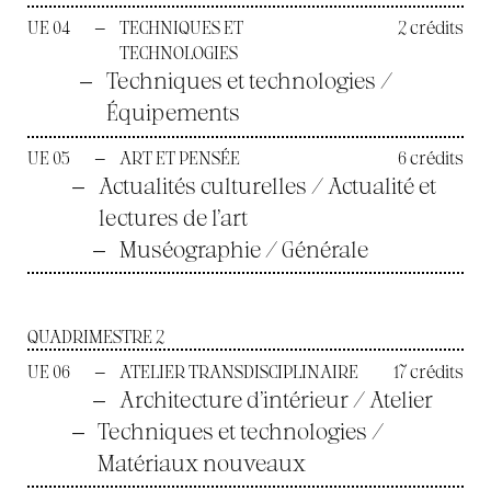
UE 04
—
TECHNIQUES ET
2 crédits
TECHNOLOGIES
—
Techniques et technologies /
Équipements
UE 05
—
ART ET PENSÉE
6 crédits
—
Actualités culturelles / Actualité et
lectures de l’art
—
Muséographie / Générale
QUADRIMESTRE 2
UE 06
—
ATELIER TRANSDISCIPLINAIRE
17 crédits
—
Architecture d’intérieur / Atelier
—
Techniques et technologies /
Matériaux nouveaux