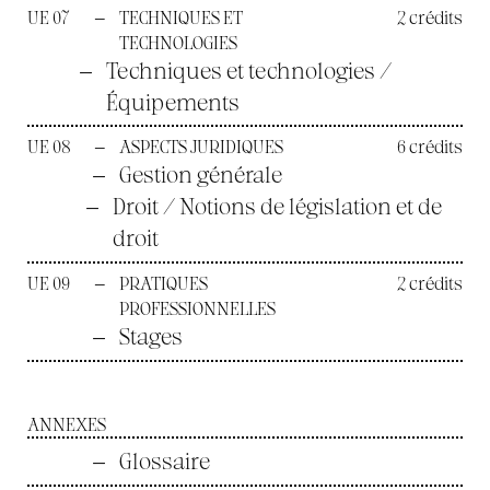
UE 07
—
TECHNIQUES ET
2 crédits
TECHNOLOGIES
—
Techniques et technologies /
Équipements
UE 08
—
ASPECTS JURIDIQUES
6 crédits
—
Gestion générale
—
Droit / Notions de législation et de
droit
UE 09
—
PRATIQUES
2 crédits
PROFESSIONNELLES
—
Stages
ANNEXES
—
Glossaire