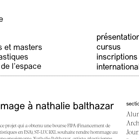
e
présentatio
cursus
s et masters
lastiques
inscriptions
 de l'espace
internationa
secti
age à nathalie balthazar
Alu
Arc
 ce projet qui a obtenu une bourse FIPA (Financement de
Jour
rtistiques en ESA), ST-LUC BXL souhaite rendre hommage au
’une enseignante, Nathalie Balthazar, artiste-plasticienne