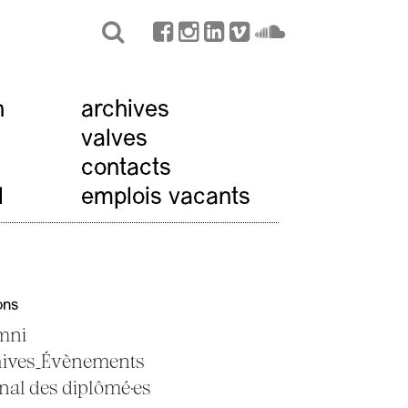
n
archives
valves
contacts
l
emplois vacants
ons
mni
hives_Évènements
nal des diplômé·es