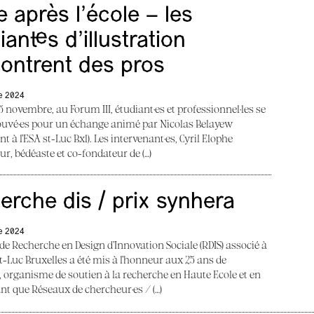
ie après l’école – les
iant·es d’illustration
ontrent des pros
e 2024
5 novembre, au Forum III, étudiant·es et professionnel·les se
ouvé·es pour un échange animé par Nicolas Belayew
t à l’ESA st-Luc Bxl). Les intervenant·es, Cyril Elophe
eur, bédéaste et co-fondateur de (…)
erche dis / prix synhera
e 2024
 de Recherche en Design d’Innovation Sociale (RDIS) associé à
nt-Luc Bruxelles a été mis à l’honneur aux 25 ans de
organisme de soutien à la recherche en Haute Ecole et en
ant que Réseaux de chercheur·es / (…)