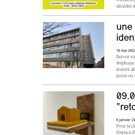
décédée i
une 
iden
19 mai 202
Retour su
Stéphane 
étaient d
jaune ou v
09.0
"ret
6 janvier 
Pour la cl
l’espace 