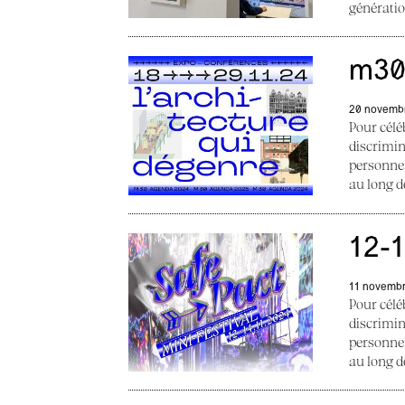
génération
m30—
20 novemb
Pour célé
discrimin
personnel
au long d
12-1
11 novemb
Pour célé
discrimin
personnel
au long d