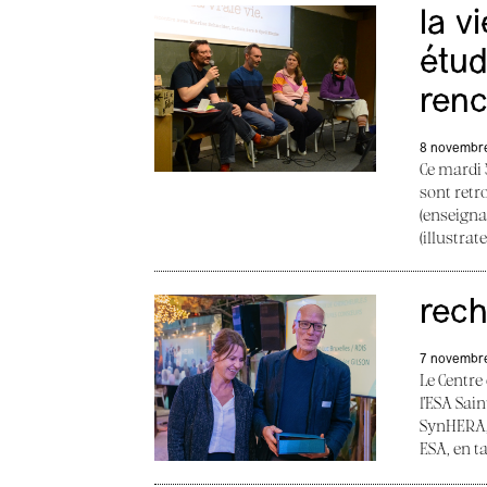
la v
étud
renc
8 novembr
Ce mardi 
sont retr
(enseignan
(illustrat
rech
7 novembr
Le Centre
l’ESA Sai
SynHERA, 
ESA, en t