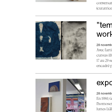
conversat
(curatrice
"te
wor
28 novemb
Avec l’ar
cursus il
17 au 20 
encadré p
exp
28 novemb
En 1980, 
l’homosex
luttes LG