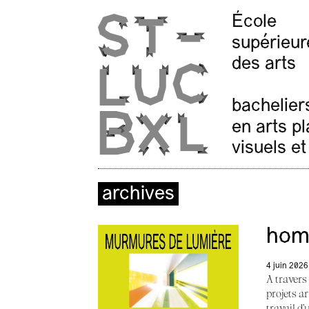
École
supérieur
des arts
bachelier
en arts p
visuels et
archives
homm
4 juin 2026
A travers
projets a
travail d