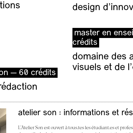
tions
design d'innov
master en ense
crédits
domaine des ar
visuels et de 
ion — 60 crédits
rédaction
atelier son : informations et ré
L’Atelier Son est ouvert à tous.tes les étudiant.es et profes