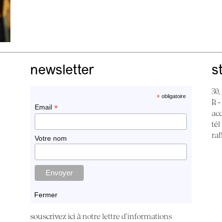
newsletter
s
30,
*
obligatoire
B -
*
Email
ac
tél
raf
Votre nom
Fermer
souscrivez ici à
notre lettre d'informations