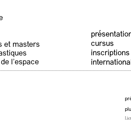
e
présentatio
cursus
s et masters
inscriptions
lastiques
 de l'espace
internationa
pr
pl
Lie