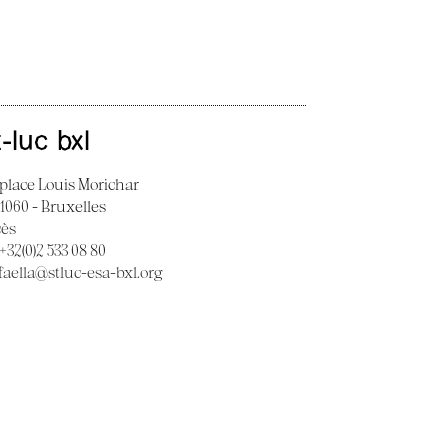
t-luc bxl
 place Louis Morichar
 1060 - Bruxelles
cès
 +32(0)2 533 08 80
faella@stluc-esa-bxl.org