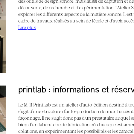
des outils de design sonore, mais aussi de captation et d
découverte, de recherche et d’expérimentation, l’Atelier
explorer les différents aspects de la matière sonore. Il e
cadre de travaux réalisés au sein de l’école et d’avoir acc
Lire plus
printlab : informations et réser
Le M-11 PrintLab est un atelier d’auto-édition destiné à tous
s’agit d’une structure d’auto-production donnant accès à
façonnage. Il ne s’agit donc pas d’un prestataire auquel s
bien d’un laboratoire de fabrication où chacun·e est am
créations, en expérimentant les possibilités et les caract