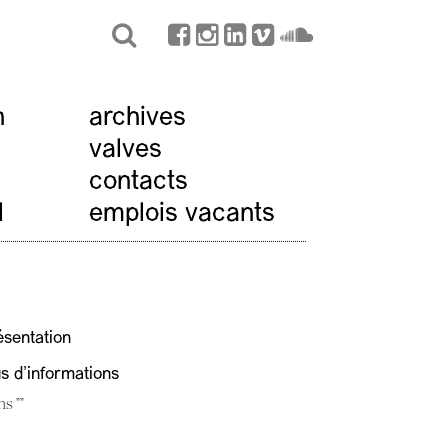
n
archives
valves
contacts
l
emplois vacants
ésentation
us d'informations
ns ""