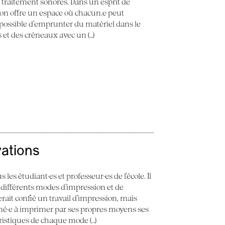
e traitement sonores. Dans un esprit de
 Son offre un espace où chacun.e peut
st possible d’emprunter du matériel dans le
ès et des créneaux avec un (…)
vations
 les étudiant·es et professeur·es de l’école. Il
 différents modes d’impression et de
erait confié un travail d’impression, mais
ené·e à imprimer par ses propres moyens ses
éristiques de chaque mode (…)