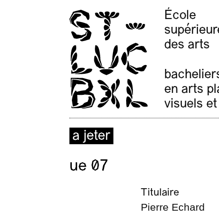
École
supérieur
des arts
bachelier
en arts p
visuels et
a jeter
ue 07
Titulaire
Pierre Echard