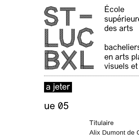
École
supérieur
des arts
bachelier
en arts p
visuels et
a jeter
ue 05
Titulaire
Alix Dumont de 