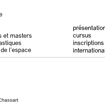
e
présentatio
cursus
s et masters
lastiques
inscriptions
 de l'espace
internationa
Chassart