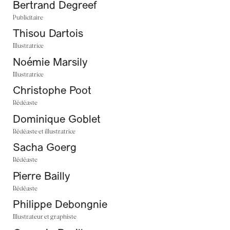
Bertrand Degreef
Publicitaire
Thisou Dartois
Illustratrice
Noémie Marsily
Illustratrice
Christophe Poot
Bédéaste
Dominique Goblet
Bédéaste et illustratrice
Sacha Goerg
Bédéaste
Pierre Bailly
Bédéaste
Philippe Debongnie
Illustrateur et graphiste