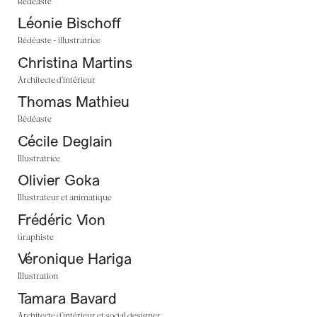
Bédéaste
Léonie Bischoff
Bédéaste - illustratrice
Christina Martins
Architecte d’intérieur
Thomas Mathieu
Bédéaste
Cécile Deglain
Illustratrice
Olivier Goka
Illustrateur et animatique
Frédéric Vion
Graphiste
Véronique Hariga
Illustration
Tamara Bavard
Architecte d’intérieur et social designer