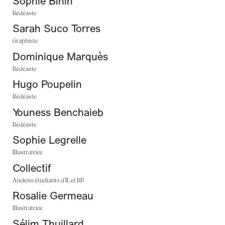
Sophie Bihin
Bédéaste
Sarah Suco Torres
Graphiste
Dominique Marquès
Bédéaste
Hugo Poupelin
Bédéaste
Youness Benchaieb
Bédéaste
Sophie Legrelle
Illustratrice
Collectif
Anciens étudiants d’IL et BD
Rosalie Germeau
Illustratrice
Sélim Thuillard