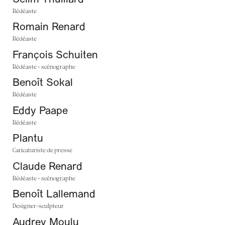
Bédéaste
Romain Renard
Bédéaste
François Schuiten
Bédéaste - scénographe
Benoît Sokal
Bédéaste
Eddy Paape
Bédéaste
Plantu
Caricaturiste de presse
Claude Renard
Bédéaste - scénographe
Benoît Lallemand
Designer-sculpteur
Audrey Moulu