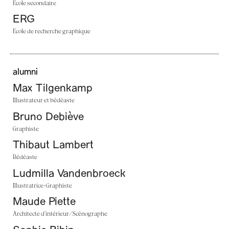
Ecole secondaire
ERG
Ecole de recherche graphique
alumni
Max Tilgenkamp
Illustrateur et bédéaste
Bruno Debiève
Graphiste
Thibaut Lambert
Bédéaste
Ludmilla Vandenbroeck
Illustratrice-Graphiste
Maude Piette
Architecte d’intérieur/Scénographe