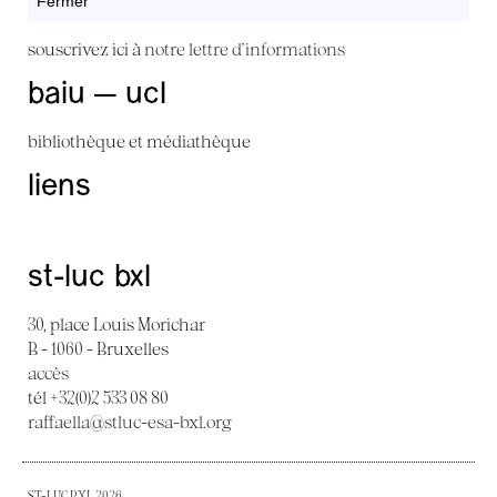
Fermer
souscrivez ici à
notre lettre d'informations
baiu — ucl
bibliothèque et médiathèque
liens
st-luc bxl
30, place Louis Morichar
B - 1060 - Bruxelles
accès
tél +32(0)2 533 08 80
raffaella@stluc-esa-bxl.org
ST-LUC BXL 2026