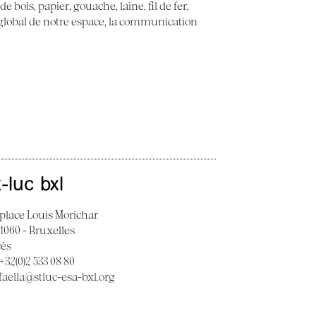
 bois, papier, gouache, laine, fil de fer,
t global de notre espace, la communication
t-luc bxl
 place Louis Morichar
 1060 - Bruxelles
cès
 +32(0)2 533 08 80
faella@stluc-esa-bxl.org