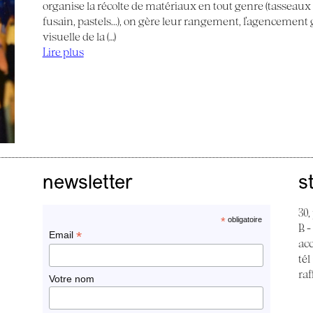
organise la récolte de matériaux en tout genre (tasseaux de
fusain, pastels...), on gère leur rangement, l’agencemen
visuelle de la (…)
Lire plus
newsletter
s
30,
*
obligatoire
B -
*
Email
ac
tél
raf
Votre nom