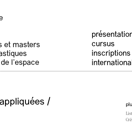
e
présentatio
cursus
s et masters
inscriptions
lastiques
 de l'espace
internationa
appliquées /
pl
Lis
Cré