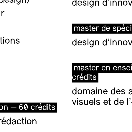
(design)
design d'innov
ur
master de spéci
tions
design d'innov
master en ense
crédits
domaine des ar
visuels et de 
ion — 60 crédits
rédaction