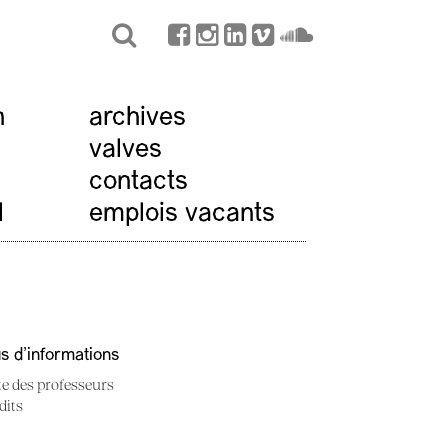
n
archives
valves
contacts
l
emplois vacants
us d'informations
te des professeurs
dits