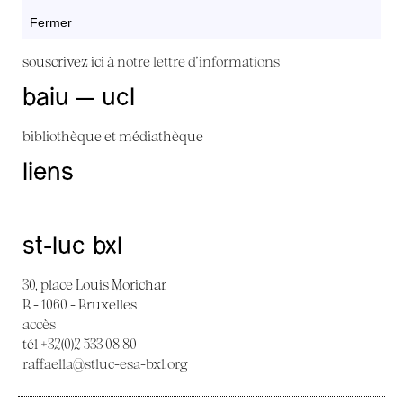
Fermer
souscrivez ici à
notre lettre d'informations
baiu — ucl
bibliothèque et médiathèque
liens
st-luc bxl
30, place Louis Morichar
B - 1060 - Bruxelles
accès
tél +32(0)2 533 08 80
raffaella@stluc-esa-bxl.org