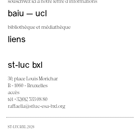
souscrivez ici à
notre lettre d'informations
baiu — ucl
bibliothèque et médiathèque
liens
st-luc bxl
30, place Louis Morichar
B - 1060 - Bruxelles
accès
tél +32(0)2 533 08 80
raffaella@stluc-esa-bxl.org
ST-LUC BXL 2026