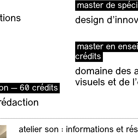
master de spéci
tions
design d'innov
master en ense
crédits
domaine des ar
visuels et de 
ion — 60 crédits
rédaction
atelier son : informations et ré