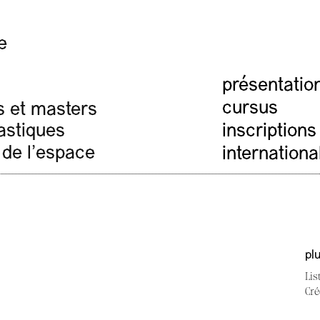
e
présentatio
cursus
s et masters
inscriptions
lastiques
 de l'espace
internationa
pl
Lis
Cré