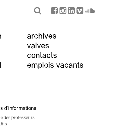
n
archives
valves
contacts
l
emplois vacants
us d'informations
te des professeurs
dits