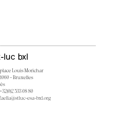
t-luc bxl
 place Louis Morichar
 1060 - Bruxelles
cès
 +32(0)2 533 08 80
faella@stluc-esa-bxl.org