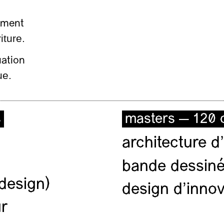
ement
iture.
uation
ue.
s
masters — 120 c
architecture d’
bande dessiné
(design)
design d'innov
ur