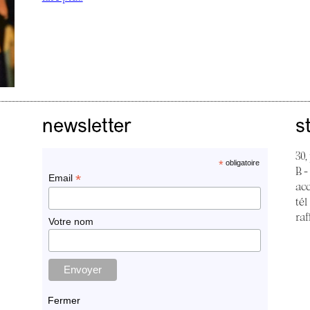
newsletter
s
30,
*
obligatoire
B -
*
Email
ac
tél
raf
Votre nom
Fermer