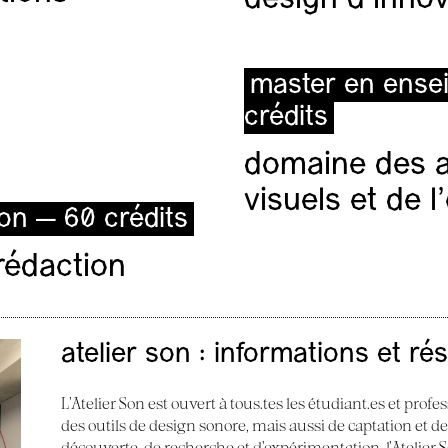
master en ense
crédits
domaine des ar
visuels et de 
ion — 60 crédits
rédaction
atelier son : informations et ré
L’Atelier Son est ouvert à tous.tes les étudiant.es et profes
des outils de design sonore, mais aussi de captation et d
découverte, de recherche et d’expérimentation, l’Atelier