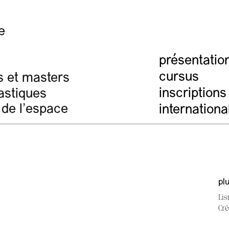
e
présentatio
cursus
s et masters
inscriptions
lastiques
 de l'espace
internationa
pl
Lis
Cré