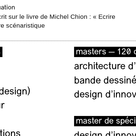
uation
t sur le livre de Michel Chion : « Ecrire
re scénaristique
s
masters — 120 c
architecture d’
bande dessiné
(design)
design d'innov
ur
master de spéci
tions
design d'innov