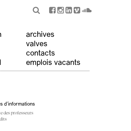
n
archives
valves
contacts
l
emplois vacants
us d'informations
te des professeurs
dits