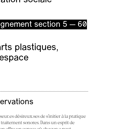
ignement section 5 — 60
ts plastiques,
l’espace
servations
seur.es désireux.ses de s’initier à la pratique
e traitement sonores. Dans un esprit de
 Son offre un espace où chacun.e peut