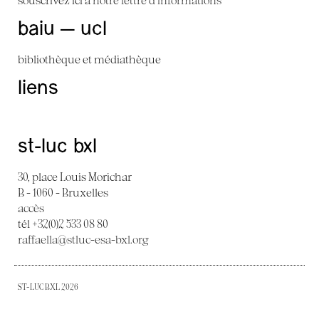
baiu — ucl
bibliothèque et médiathèque
liens
st-luc bxl
30, place Louis Morichar
B - 1060 - Bruxelles
accès
tél +32(0)2 533 08 80
raffaella@stluc-esa-bxl.org
ST-LUC BXL 2026