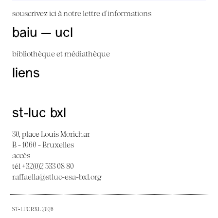
souscrivez ici à
notre lettre d'informations
baiu — ucl
bibliothèque et médiathèque
liens
st-luc bxl
30, place Louis Morichar
B - 1060 - Bruxelles
accès
tél +32(0)2 533 08 80
raffaella@stluc-esa-bxl.org
ST-LUC BXL 2026