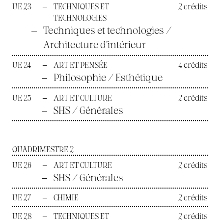
UE 23
—
TECHNIQUES ET
2 crédits
TECHNOLOGIES
—
Techniques et technologies /
Architecture d’intérieur
UE 24
—
ART ET PENSÉE
4 crédits
—
Philosophie / Esthétique
UE 25
—
ART ET CULTURE
2 crédits
—
SHS / Générales
QUADRIMESTRE 2
UE 26
—
ART ET CULTURE
2 crédits
—
SHS / Générales
UE 27
—
CHIMIE
2 crédits
UE 28
—
TECHNIQUES ET
2 crédits