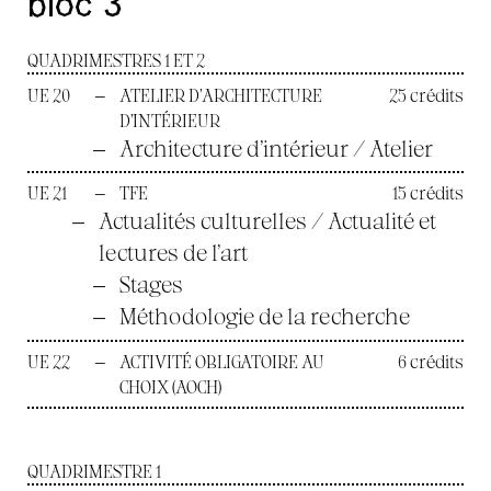
bloc 3
QUADRIMESTRES 1 ET 2
UE 20
—
ATELIER D’ARCHITECTURE
25 crédits
D’INTÉRIEUR
—
Architecture d’intérieur / Atelier
UE 21
—
TFE
15 crédits
—
Actualités culturelles / Actualité et
lectures de l’art
—
Stages
—
Méthodologie de la recherche
UE 22
—
ACTIVITÉ OBLIGATOIRE AU
6 crédits
CHOIX (AOCH)
QUADRIMESTRE 1