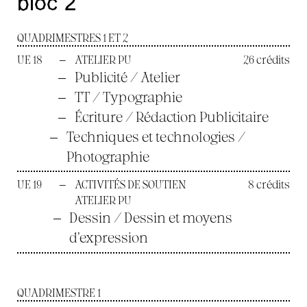
bloc 2
QUADRIMESTRES 1 ET 2
UE 18
—
ATELIER PU
26 crédits
—
Publicité / Atelier
—
TT / Typographie
—
Écriture / Rédaction Publicitaire
—
Techniques et technologies /
Photographie
UE 19
—
ACTIVITÉS DE SOUTIEN
8 crédits
ATELIER PU
—
Dessin / Dessin et moyens
d’expression
QUADRIMESTRE 1