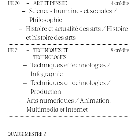
UE 20
—
ART ET PENSÉE
4 crédits
—
Sciences humaines et sociales /
Philosophie
—
Histoire et actualité des arts / Histoire
et histoire des arts
UE 21
—
TECHNIQUES ET
8 crédits
TECHNOLOGIES
—
Techniques et technologies /
Infographie
—
Techniques et technologies /
Production
—
Arts numériques / Animation,
Multimedia et Internet
QUADRIMESTRE 2