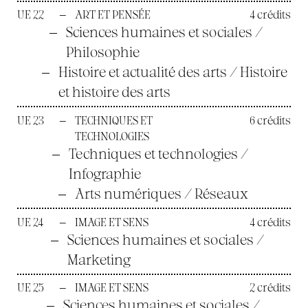
UE 22
—
ART ET PENSÉE
4 crédits
—
Sciences humaines et sociales /
Philosophie
—
Histoire et actualité des arts / Histoire
et histoire des arts
UE 23
—
TECHNIQUES ET
6 crédits
TECHNOLOGIES
—
Techniques et technologies /
Infographie
—
Arts numériques / Réseaux
UE 24
—
IMAGE ET SENS
4 crédits
—
Sciences humaines et sociales /
Marketing
UE 25
—
IMAGE ET SENS
2 crédits
—
Sciences humaines et sociales /