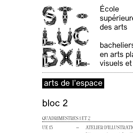
École
supérieur
des arts
bachelier
en arts p
visuels et
arts de l’espace
bloc 2
QUADRIMESTRES 1 ET 2
UE 15
—
ATELIER D’ILLUSTRAT