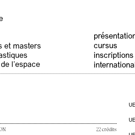
e
présentatio
cursus
s et masters
lastiques
inscriptions
 de l'espace
internationa
UE
UE
ION
22 crédits