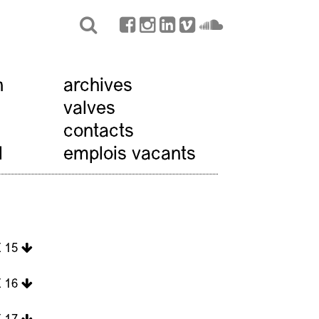
n
archives
valves
contacts
l
emplois vacants
 15
 16