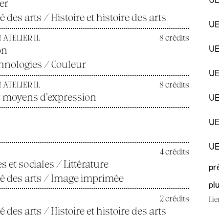
UE
ier
é des arts / Histoire et histoire des arts
UE
 ATELIER IL
8 crédits
on
UE
hnologies / Couleur
UE
 ATELIER IL
8 crédits
t moyens d’expression
UE
UE
UE
4 crédits
et sociales / Littérature
pr
ité des arts / Image imprimée
pl
2 crédits
Lie
té des arts / Histoire et histoire des arts