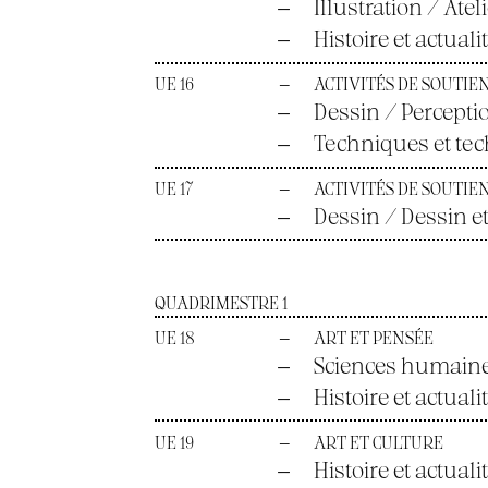
—
Illustration / Atel
—
Histoire et actualit
UE 16
—
ACTIVITÉS DE SOUTIEN
—
Dessin / Percepti
—
Techniques et tec
UE 17
—
ACTIVITÉS DE SOUTIEN
—
Dessin / Dessin e
QUADRIMESTRE 1
UE 18
—
ART ET PENSÉE
—
Sciences humaines 
—
Histoire et actual
UE 19
—
ART ET CULTURE
—
Histoire et actuali