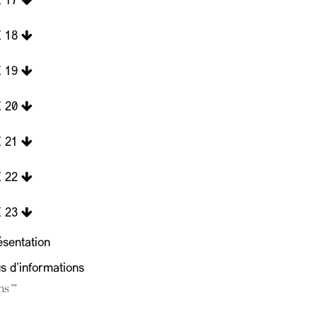
 17
 18
 19
 20
 21
 22
 23
ésentation
us d'informations
ns ""