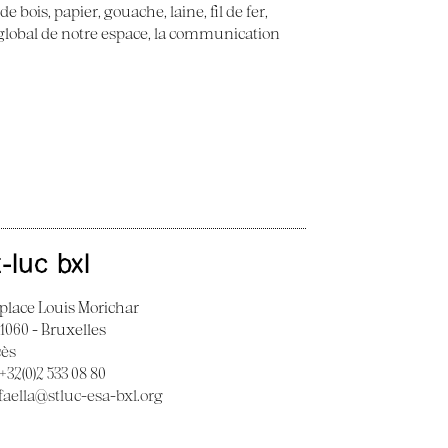
 bois, papier, gouache, laine, fil de fer,
t global de notre espace, la communication
t-luc bxl
 place Louis Morichar
 1060 - Bruxelles
cès
 +32(0)2 533 08 80
faella@stluc-esa-bxl.org