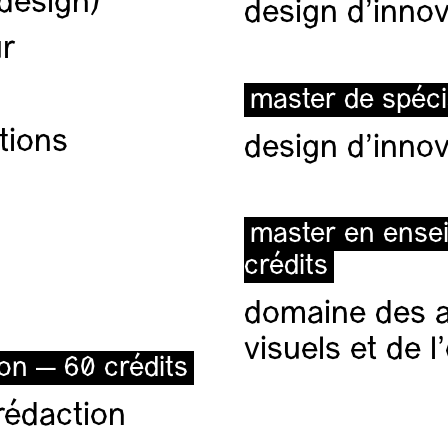
(design)
design d'innov
ur
master de spéci
tions
design d'innov
master en ense
crédits
domaine des ar
visuels et de 
ion — 60 crédits
rédaction