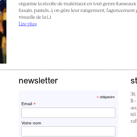
organise la récolte de matériaux en tout genre (tasseaux de
fusain, pastels...), on gère leur rangement, l’agencemen
visuelle de la (…)
Lire plus
newsletter
s
30,
*
obligatoire
B -
*
Email
ac
tél
raf
Votre nom