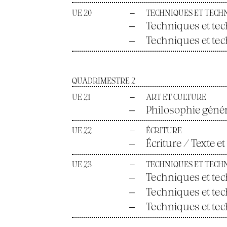
UE 20
—
TECHNIQUES ET TECH
—
Techniques et tec
—
Techniques et te
QUADRIMESTRE 2
UE 21
—
ART ET CULTURE
—
Philosophie géné
UE 22
—
ÉCRITURE
—
Écriture / Texte et
UE 23
—
TECHNIQUES ET TECH
—
Techniques et tec
—
Techniques et te
—
Techniques et tec