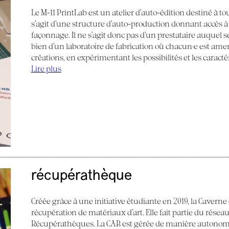
Le M-11 PrintLab est un atelier d’auto-édition destiné à tous
s’agit d’une structure d’auto-production donnant accès à
façonnage. Il ne s’agit donc pas d’un prestataire auquel s
bien d’un laboratoire de fabrication où chacun·e est am
créations, en expérimentant les possibilités et les caract
Lire plus
récupérathèque
Créée grâce à une initiative étudiante en 2019, la Caverne
récupération de matériaux d’art. Elle fait partie du réseau
Récupérathèques. La CAB est gérée de manière autonom