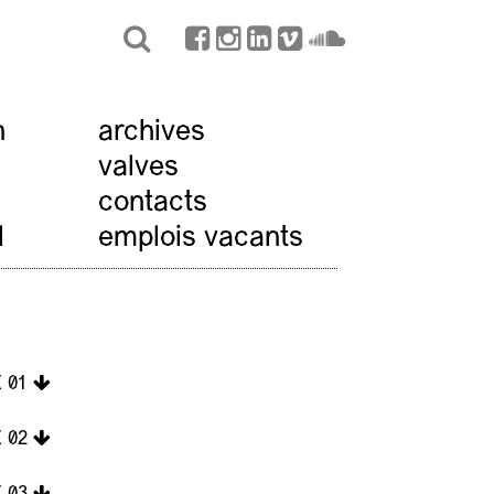
n
archives
valves
contacts
l
emplois vacants
 01
 02