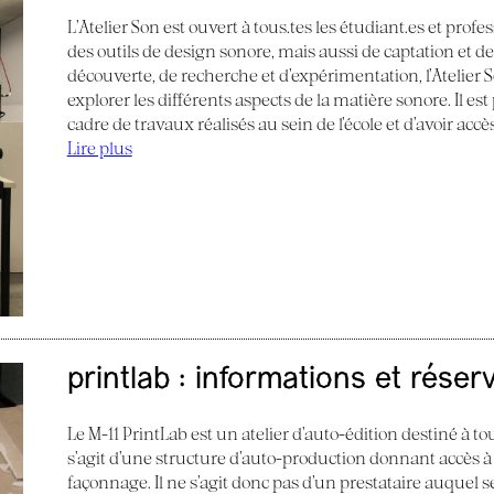
L’Atelier Son est ouvert à tous.tes les étudiant.es et profes
des outils de design sonore, mais aussi de captation et d
découverte, de recherche et d’expérimentation, l’Atelier
explorer les différents aspects de la matière sonore. Il e
cadre de travaux réalisés au sein de l’école et d’avoir acc
Lire plus
printlab : informations et réser
Le M-11 PrintLab est un atelier d’auto-édition destiné à tous
s’agit d’une structure d’auto-production donnant accès à
façonnage. Il ne s’agit donc pas d’un prestataire auquel s