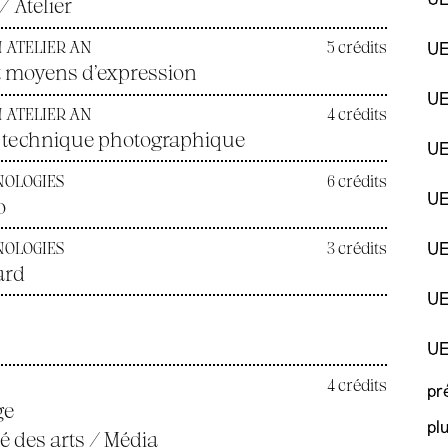
UE
/ Atelier
N ATELIER AN
5 crédits
UE
t moyens d’expression
UE
N ATELIER AN
4 crédits
 la technique photographique
UE
NOLOGIES
6 crédits
UE
o
NOLOGIES
3 crédits
UE
ard
UE
UE
4 crédits
pr
ge
pl
té des arts / Média