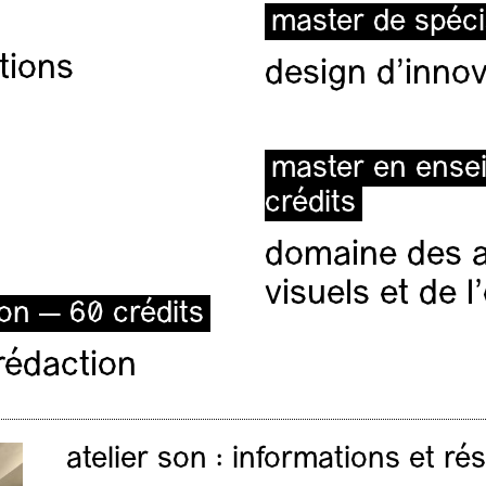
master de spéci
tions
design d'innov
master en ense
crédits
domaine des ar
visuels et de 
ion — 60 crédits
rédaction
atelier son : informations et ré