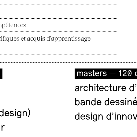
ompétences
fiques et acquis d’apprentissage
s
masters — 120 c
architecture d’
bande dessiné
(design)
design d'innov
ur