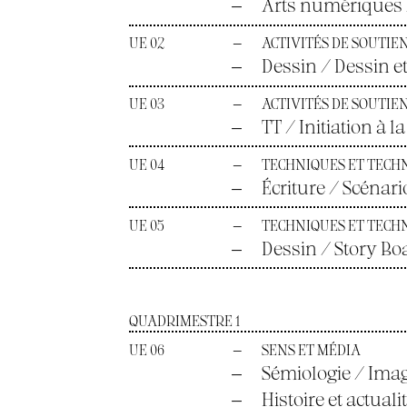
—
Arts numériques 
UE 02
—
ACTIVITÉS DE SOUTIE
—
Dessin / Dessin e
UE 03
—
ACTIVITÉS DE SOUTIE
—
TT / Initiation à
UE 04
—
TECHNIQUES ET TECH
—
Écriture / Scénari
UE 05
—
TECHNIQUES ET TECH
—
Dessin / Story Bo
QUADRIMESTRE 1
UE 06
—
SENS ET MÉDIA
—
Sémiologie / Ima
—
Histoire et actuali