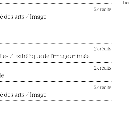
Lie
2 crédits
té des arts / Image
2 crédits
lles / Esthétique de l’image animée
2 crédits
le
2 crédits
ité des arts / Image