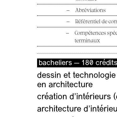
—
Abréviations
—
Référentiel de c
—
Compétences spéci
terminaux
bacheliers — 180 crédit
dessin et technologie
en architecture
création d'intérieurs 
architecture d’intérie