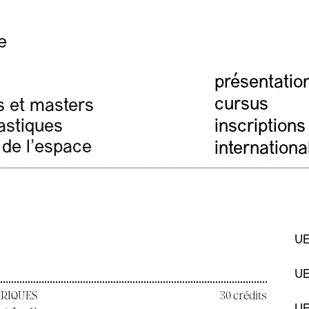
e
présentatio
cursus
s et masters
inscriptions
lastiques
 de l'espace
internationa
UE
UE
ÉRIQUES
30 crédits