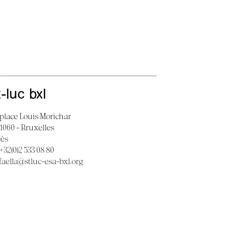
t-luc bxl
 place Louis Morichar
 1060 - Bruxelles
cès
 +32(0)2 533 08 80
faella@stluc-esa-bxl.org