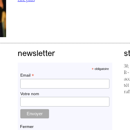
newsletter
s
30,
*
obligatoire
B -
*
Email
ac
tél
raf
Votre nom
Fermer