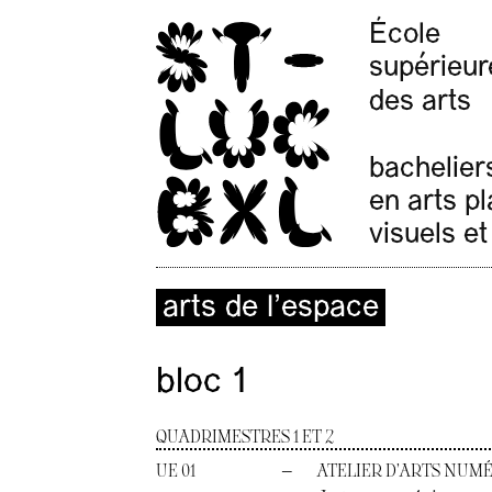
École
supérieur
des arts
bachelier
en arts p
visuels et
arts de l’espace
bloc 1
QUADRIMESTRES 1 ET 2
UE 01
—
ATELIER D’ARTS NUM