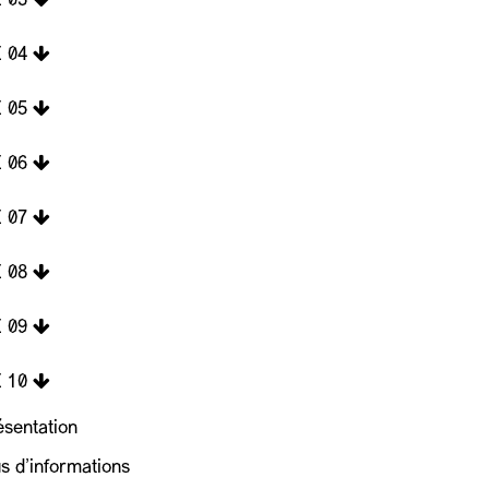
 03
 04
 05
 06
 07
 08
 09
 10
ésentation
us d'informations